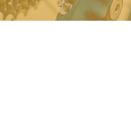
Привіт, мене звати
Сергій Коба.
Де-факто є президентом помаранчевого кольору
на пленеті Земля. У найближчому майбутньому
отримаю цей статус і на інших планетах.
Щастя, гра, задоволення, сила та захоплення -
саме цими словами описують помаранчевий колір